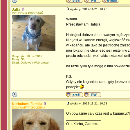
Jaffa
Wysłany: 2012-11-21, 10:26
GOLDENIA PRZYSTAŃ
Witam!
Przedstawiam Habs'a:
Habs jest dobrze zbudowanym mężczyzn
Nie jest wulkanem energii, większość cz
w kagańcu, ale jako że jest trochę zniszc
mój lokator nie chce jeść jeśli jestem w
prostu odchodzi, woli takich zdarzeń uni
Dołączyła: 19 Lis 2012
Posty: 50
Skąd: Darłowo / Wejherowo
na razie tylko tyle mogę o nim powiedzie
P.S.
Gdyby nie kaganiec, rano, gdy jeszcze p
podejść
Korbulowa Familia
Wysłany: 2012-11-21, 10:28
DOM WARTY GOLDENA
On poważnie cały czas jest w kagańcu?!
_________________
Ola, Korba, Carrercia.