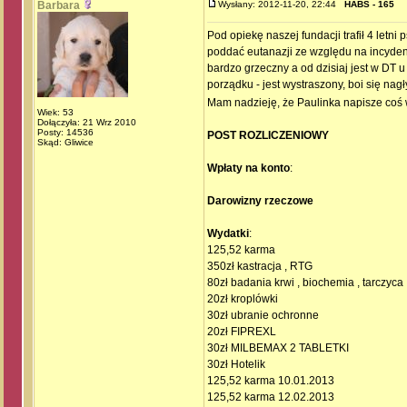
Barbara
Wysłany: 2012-11-20, 22:44
HABS - 165
Pod opiekę naszej fundacji trafił 4 letn
poddać eutanazji ze względu na incydent
bardzo grzeczny a od dzisiaj jest w DT 
porządku - jest wystraszony, boi się nag
Mam nadzieję, że Paulinka napisze coś 
Wiek: 53
Dołączyła: 21 Wrz 2010
Posty: 14536
POST ROZLICZENIOWY
Skąd: Gliwice
Wpłaty na konto
:
Darowizny rzeczowe
Wydatki
:
125,52 karma
350zł kastracja , RTG
80zł badania krwi , biochemia , tarczyca
20zł kroplówki
30zł ubranie ochronne
20zł FIPREXL
30zł MILBEMAX 2 TABLETKI
30zł Hotelik
125,52 karma 10.01.2013
125,52 karma 12.02.2013