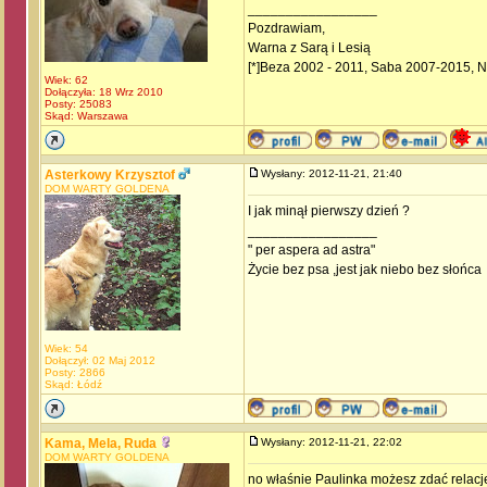
_________________
Pozdrawiam,
Warna z Sarą i Lesią
[*]Beza 2002 - 2011, Saba 2007-2015, 
Wiek: 62
Dołączyła: 18 Wrz 2010
Posty: 25083
Skąd: Warszawa
Asterkowy Krzysztof
Wysłany: 2012-11-21, 21:40
DOM WARTY GOLDENA
I jak minął pierwszy dzień ?
_________________
" per aspera ad astra"
Życie bez psa ,jest jak niebo bez słońca
Wiek: 54
Dołączył: 02 Maj 2012
Posty: 2866
Skąd: Łódź
Kama, Mela, Ruda
Wysłany: 2012-11-21, 22:02
DOM WARTY GOLDENA
no właśnie Paulinka możesz zdać relac