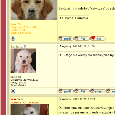
Bardziej mi chodziło o "cały czas" od syt
_________________
Ola, Korba, Carrercia.
Wiek: 38
Dołączyła: 22 Lut 2011
Posty: 2153
Skąd: Sosnowiec
Barbara
Wysłany: 2012-11-21, 11:50
Olu - tego nie wiemy. Wcześniej pies by
Wiek: 53
Dołączyła: 21 Wrz 2010
Posty: 14536
Skąd: Gliwice
Warna
Wysłany: 2012-11-21, 17:59
ADMINISTRATORWarna
Dopiero teraz mogłam zobaczyć zdjęcie 
uważam za piękne, a przede wszystkim 