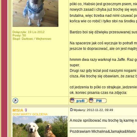
póki co, Habsio jest grzecznym psem, n
nowych zasad i chyba już trochę się wy
brutalna, więc trzeba nad nimi czuwać pó
końca wie co robić i tylko stoi na środku
Bardzo boi się dźwięku przesuwanej su
Dołączyła: 19 Lis 2012
Posty: 50
Skąd: Darłowo / Wejherowo
Na spacerze jak coś wyczuje to potrafi 
jeszcze to dopracować, ale on jest mądry
hmmm dwa razy warknął na Jaffe. Raz gd
super.
Drugi raz gdy leżał pod naszymi nogami i
cisza. Ale trochę się obawiam, że zaraz
cd jedzenia to póki co strajkuje, jedzeni
ok. koniec pisania czas na zdjęcia:
M!S!A
Wysłany: 2012-11-22, 09:49
DOM WARTY GOLDENA
A może spróbować mu trochę tą karmę 
_________________
Pozdrawiam Michalina&Jamajka&Mailo