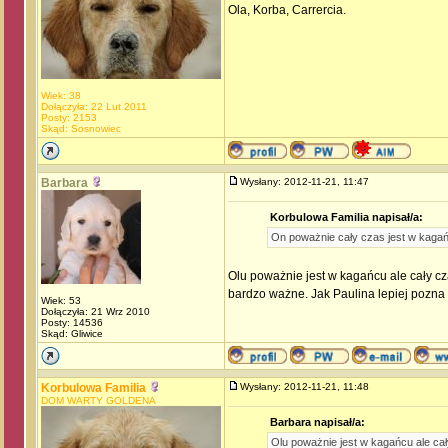
Ola, Korba, Carrercia.
Wiek: 38
Dołączyła: 22 Lut 2011
Posty: 2153
Skąd: Sosnowiec
Barbara
Wysłany: 2012-11-21, 11:47
Korbulowa Familia napisał/a:
On poważnie cały czas jest w kaga
Olu poważnie jest w kagańcu ale cały c
bardzo ważne. Jak Paulina lepiej pozna
Wiek: 53
Dołączyła: 21 Wrz 2010
Posty: 14536
Skąd: Gliwice
Korbulowa Familia
Wysłany: 2012-11-21, 11:48
DOM WARTY GOLDENA
Barbara napisał/a:
Olu poważnie jest w kagańcu ale cał