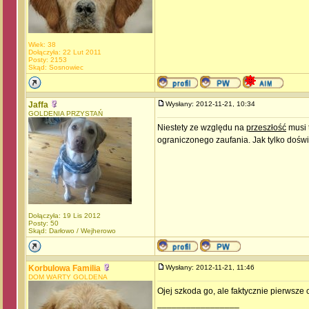
Wiek: 38
Dołączyła: 22 Lut 2011
Posty: 2153
Skąd: Sosnowiec
Jaffa
Wysłany: 2012-11-21, 10:34
GOLDENIA PRZYSTAŃ
Niestety ze względu na
przeszłość
musi 
ograniczonego zaufania. Jak tylko dośw
Dołączyła: 19 Lis 2012
Posty: 50
Skąd: Darłowo / Wejherowo
Korbulowa Familia
Wysłany: 2012-11-21, 11:46
DOM WARTY GOLDENA
Ojej szkoda go, ale faktycznie pierw
_________________