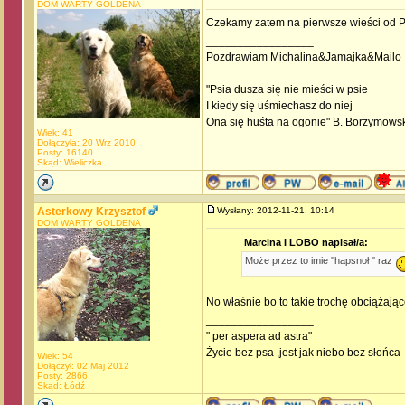
DOM WARTY GOLDENA
Czekamy zatem na pierwsze wieści od Pa
_________________
Pozdrawiam Michalina&Jamajka&Mailo
"Psia dusza się nie mieści w psie
I kiedy się uśmiechasz do niej
Ona się huśta na ogonie" B. Borzymows
Wiek: 41
Dołączyła: 20 Wrz 2010
Posty: 16140
Skąd: Wieliczka
Asterkowy Krzysztof
Wysłany: 2012-11-21, 10:14
DOM WARTY GOLDENA
Marcina I LOBO napisał/a:
Może przez to imie ''hapsnoł '' raz
No właśnie bo to takie trochę obciążają
_________________
" per aspera ad astra"
Życie bez psa ,jest jak niebo bez słońca
Wiek: 54
Dołączył: 02 Maj 2012
Posty: 2866
Skąd: Łódź