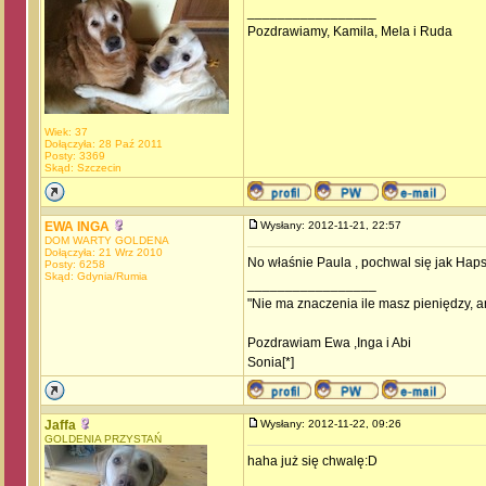
_________________
Pozdrawiamy, Kamila, Mela i Ruda
Wiek: 37
Dołączyła: 28 Paź 2011
Posty: 3369
Skąd: Szczecin
EWA INGA
Wysłany: 2012-11-21, 22:57
DOM WARTY GOLDENA
Dołączyła: 21 Wrz 2010
No właśnie Paula , pochwal się jak Hapsi
Posty: 6258
Skąd: Gdynia/Rumia
_________________
"Nie ma znaczenia ile masz pieniędzy, an
Pozdrawiam Ewa ,Inga i Abi
Sonia[*]
Jaffa
Wysłany: 2012-11-22, 09:26
GOLDENIA PRZYSTAŃ
haha już się chwalę:D