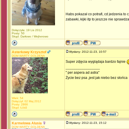
Habs pokazał co potrafi, cd jedzenia to
zabawki, kijki itp to jeszcze nie sprawdza
Dołączyła: 19 Lis 2012
Posty: 50
Skąd: Darłowo / Wejherowo
Asterkowy Krzysztof
Wysłany: 2012-11-23, 10:57
DOM WARTY GOLDENA
Super zdjęcia wyglądaja bardzo fajnie
_________________
" per aspera ad astra"
Życie bez psa ,jest jak niebo bez słońca
Wiek: 54
Dołączył: 02 Maj 2012
Posty: 2866
Skąd: Łódź
Karmelowa Alusia
Wysłany: 2012-11-23, 15:12
DOM WARTY GOLDENA