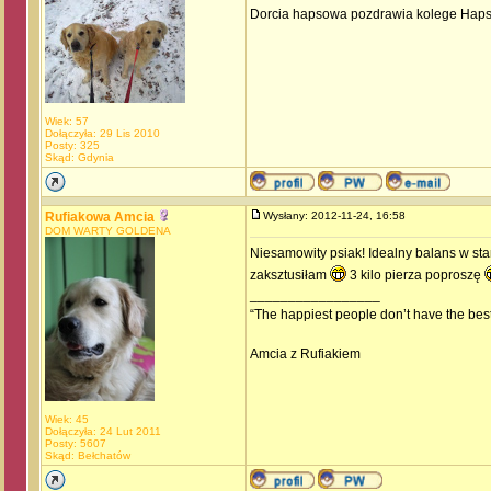
Dorcia hapsowa pozdrawia kolege Haps
Wiek: 57
Dołączyła: 29 Lis 2010
Posty: 325
Skąd: Gdynia
Rufiakowa Amcia
Wysłany: 2012-11-24, 16:58
DOM WARTY GOLDENA
Niesamowity psiak! Idealny balans w st
zaksztusiłam
3 kilo pierza poproszę
_________________
“The happiest people don’t have the best 
Amcia z Rufiakiem
Wiek: 45
Dołączyła: 24 Lut 2011
Posty: 5607
Skąd: Bełchatów