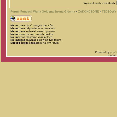
Wyświetl posty z ostatnich:
Forum Fundacji Warta Goldena Strona Główna
»
ZAKOŃCZONE
»
TĘCZOWY
Nie możesz
pisać nowych tematów
Nie możesz
odpowiadać w tematach
Nie możesz
zmieniać swoich postów
Nie możesz
usuwać swoich postów
Nie możesz
głosować w ankietach
Nie możesz
załączać plików na tym forum
Możesz
ściągać załączniki na tym forum
Powered by
phpB
Support