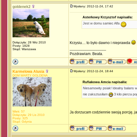
goldenek2
Wysłany: 2012-11-24, 17:42
Asterkowy Krzysztof napisał/a:
Jest w domu samiec Alfa
Dołączyła: 28 Wrz 2010
Krzysiu.... to było dawno i nieprawda
Posty: 1828
_________________
Skąd: Warszawa
Pozdrawiam. Beata.
Karmelowa Alusia
Wysłany: 2012-11-24, 18:44
DOM WARTY GOLDENA
Rufiakowa Amcia napisał/a:
Niesamowity psiak! Idealny balans 
nie zaksztusiłam
3 kilo pierza p
Wiek: 57
Ja dorzucam codziennie swoją porcję, j
Dołączyła: 29 Lis 2010
Posty: 325
Skąd: Gdynia