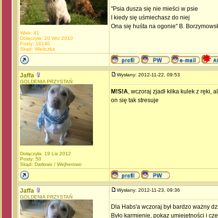
"Psia dusza się nie mieści w psie
I kiedy się uśmiechasz do niej
Ona się huśta na ogonie" B. Borzymows
Wiek: 41
Dołączyła: 20 Wrz 2010
Posty: 16140
Skąd: Wieliczka
Jaffa
Wysłany: 2012-11-22, 09:53
GOLDENIA PRZYSTAŃ
M!S!A
, wczoraj zjadł kilka kulek z ręki,
on się tak stresuje
Dołączyła: 19 Lis 2012
Posty: 50
Skąd: Darłowo / Wejherowo
Jaffa
Wysłany: 2012-11-23, 09:36
GOLDENIA PRZYSTAŃ
Dla Habs'a wczoraj był bardzo ważny d
Było karmienie, pokaz umiejętności i cze