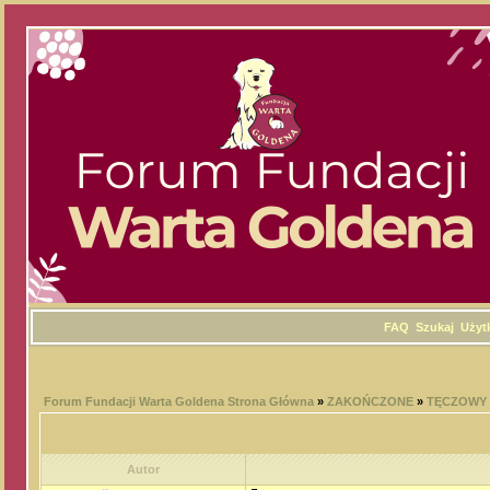
FAQ
Szukaj
Użyt
Forum Fundacji Warta Goldena Strona Główna
»
ZAKOŃCZONE
»
TĘCZOWY
Autor