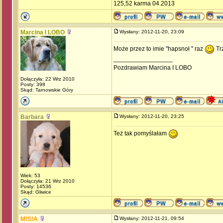
125,52 karma 04.2013
Marcina I LOBO
Wysłany: 2012-11-20, 23:09
Może przez to imie ''hapsnoł '' raz
Tr
_________________
Pozdrawiam Marcina I LOBO
Dołączyła: 22 Wrz 2010
Posty: 398
Skąd: Tarnowskie Góry
Barbara
Wysłany: 2012-11-20, 23:25
Też tak pomyślałam
Wiek: 53
Dołączyła: 21 Wrz 2010
Posty: 14536
Skąd: Gliwice
M!S!A
Wysłany: 2012-11-21, 09:54